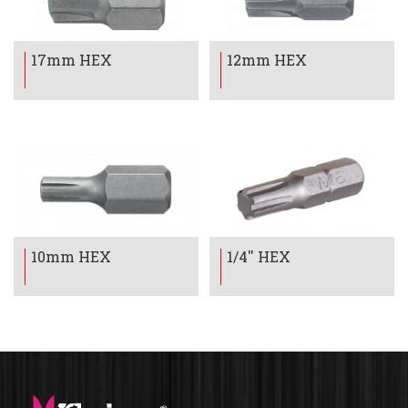
聯絡我們
3-Way Socket
SQUARE
HEX
17mm HEX
12mm HEX
HEX BALL
HEX WITH HOLE
TORX
TORX WITH HOLE
TORX PLUS
MACHINE PINION
TRIANGLE
SPLINE
10mm HEX
1/4'' HEX
5-LOBE TORX
3-VANE
CLUTCH
4-VANE
TORSION