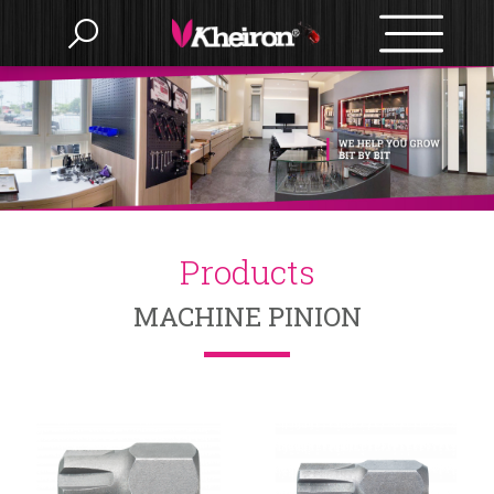
Language
Menu
產品介紹
繁體中文
Products
關於我們
English
MACHINE PINION
OEM/ODM
BITS
Accessories
最新消息
BIT SETS
Nut Setter
SLOTTED
HAMMERS
電子型錄
Bit Holder
PHILIPS
Drywall
POZI